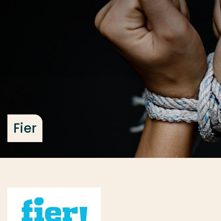
Ga direct naar de content
... > Fier
Veel gezocht
Opleiding
Contact
Fier