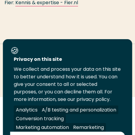
Fier:
Kennis & expertise - Fier.nl
Deel deze pagina
Privacy on this site
We collect and process your data on this site
Deel
to better understand how it is used. You can
Deel
Deel
Email
Print
give your consent to all or selected
op
op
op
deze
deze
purposes, or you can decline them all. For
LinkedIn
Twitter
Facebook
pagina
pagina
more information, see our privacy policy.
Volg
Analytics
Volg
Volg
A/B testing and personalization
Volg
ons
ons
ons
ons
Conversion tracking
Juridisch
Security
A-Z Index
Contact
op
op
op
op
Marketing automation
Remarketing
LinkedIn
Facebook
YouTube
Instagram