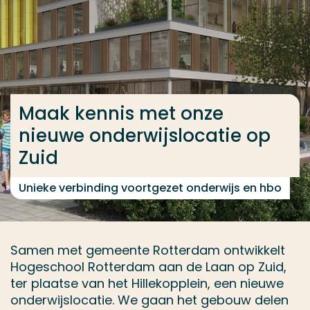
Ga direct naar de content
... > Bouw
Veel gezocht
Maak kennis met onze
Opleiding
nieuwe onderwijslocatie op
Contact
Zuid
Unieke verbinding voortgezet onderwijs en hbo
Samen met gemeente Rotterdam ontwikkelt
Hogeschool Rotterdam aan de Laan op Zuid,
ter plaatse van het Hillekopplein, een nieuwe
onderwijslocatie. We gaan het gebouw delen