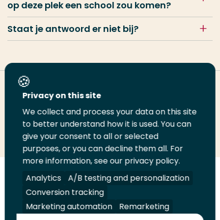
op deze plek een school zou komen?
Staat je antwoord er niet bij?
Deel deze pagina
Privacy on this site
We collect and process your data on this site
Deel
to better understand how it is used. You can
Deel
Deel
Email
Print
give your consent to all or selected
op
op
op
deze
deze
purposes, or you can decline them all. For
LinkedIn
Twitter
Facebook
pagina
pagina
more information, see our privacy policy.
Volg
Analytics
Volg
Volg
A/B testing and personalization
Volg
ons
ons
ons
ons
Conversion tracking
Juridisch
Security
A-Z Index
Contact
op
op
op
op
Marketing automation
Remarketing
LinkedIn
Facebook
YouTube
Instagram
Leveranciers