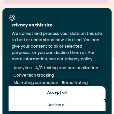
Deel deze pagina
Privacy on this site
We collect and process your data on this site
Deel
Deel
Deel
Email
Print
to better understand how it is used. You can
give your consent to all or selected
op
op
op
deze
deze
purposes, or you can decline them all. For
LinkedIn
Twitter
Facebook
pagina
pagina
more information, see our privacy policy.
Volg
Volg
Volg
Volg
Analytics
A/B testing and personalization
ons
ons
ons
ons
Conversion tracking
Juridisch
Security
A-Z Index
Contact
op
op
op
op
Marketing automation
Remarketing
LinkedIn
Facebook
YouTube
Instagram
Leveranciers
Accept all
Decline all
Toekomstmakers