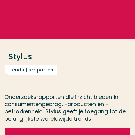
Ga direct naar de content
... > Stylus
Veel gezocht
Opleiding
Stylus
Contact
trends | rapporten
Onderzoeksrapporten die inzicht bieden in
consumentengedrag, -producten en -
betrokkenheid. Stylus geeft je toegang tot de
belangrijkste wereldwijde trends.