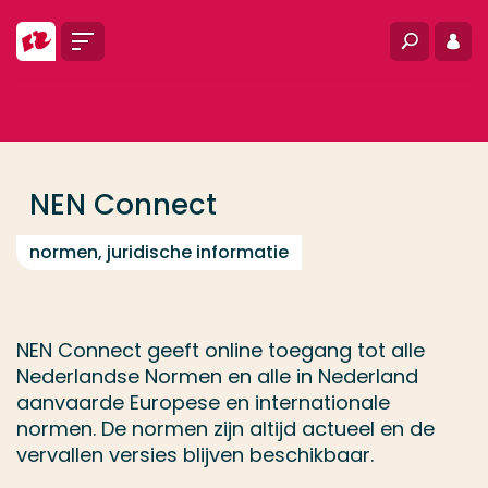
Ga direct naar de content
Menu
Zoeken
Inlo
... > NEN Connect
Veel gezocht
Opleiding
NEN Connect
Contact
normen, juridische informatie
NEN Connect geeft online toegang tot alle
Nederlandse Normen en alle in Nederland
aanvaarde Europese en internationale
normen. De normen zijn altijd actueel en de
vervallen versies blijven beschikbaar.