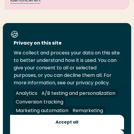
Deel deze pagina
Privacy on this site
We collect and process your data on this site
Deel
Deel
Deel
Email
Print
to better understand how it is used. You can
give your consent to all or selected
op
op
op
deze
deze
purposes, or you can decline them all. For
LinkedIn
Twitter
Facebook
pagina
pagina
more information, see our privacy policy.
Volg
Volg
Volg
Volg
Analytics
A/B testing and personalization
ons
ons
ons
ons
Conversion tracking
Juridisch
Security
A-Z Index
Contact
op
op
op
op
Marketing automation
Remarketing
LinkedIn
Facebook
YouTube
Instagram
Leveranciers
Accept all