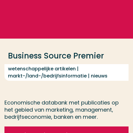
Ga direct naar de content
... > Business Source Premier
Veel gezocht
Opleiding
Business Source Premier
Contact
wetenschappelijke artikelen |
markt-/land-/bedrijfsinformatie | nieuws
Economische databank met publicaties op
het gebied van marketing, management,
bedrijfseconomie, banken en meer.