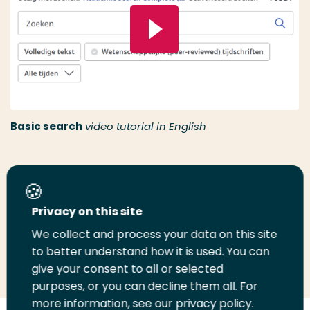
Basic search
video tutorial in English
Deel deze pagina
Privacy on this site
We collect and process your data on this site
to better understand how it is used. You can
Deel
Deel
Deel
Email
Print
give your consent to all or selected
op
op
op
deze
deze
purposes, or you can decline them all. For
LinkedIn
Twitter
Facebook
pagina
pagina
more information, see our privacy policy.