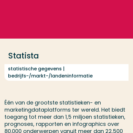
Ga direct naar de content
... > Statista
Veel gezocht
Opleiding
Statista
Contact
statistische gegevens |
bedrijfs-/markt-/landeninformatie
Één van de grootste statistieken- en
marketingdataplatforms ter wereld. Het biedt
toegang tot meer dan 1,5 miljoen statistieken,
prognoses, rapporten en infographics over
80.000 onderwerpen vanuit meer dan 22.500