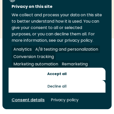
Deel deze pagina
Privacy on this site
We collect and process your data on this site
Deel
to better understand how it is used. You can
Deel
Deel
Email
Print
give your consent to all or selected
op
op
op
deze
deze
purposes, or you can decline them all. For
LinkedIn
Twitter
Facebook
pagina
pagina
more information, see our privacy policy.
Volg
Analytics
Volg
Volg
A/B testing and personalization
Volg
ons
ons
ons
ons
Conversion tracking
Juridisch
Security
A-Z Index
Contact
op
op
op
op
Marketing automation
Remarketing
LinkedIn
Facebook
YouTube
Instagram
Leveranciers
Accept all
Decline all
Toekomstmakers
Consent details
Privacy policy
© 2026 Hogeschool Rotterdam. Alle rechten voorbehouden.