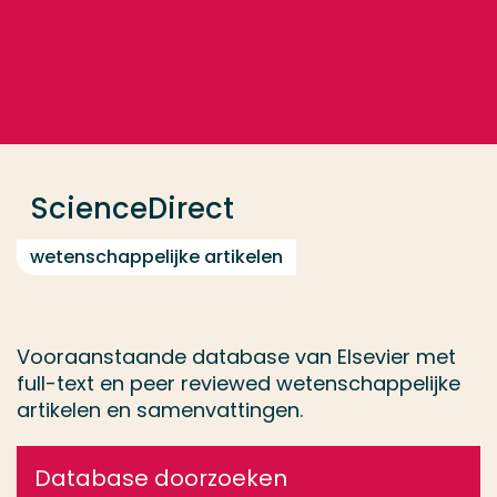
Ga direct naar de content
... > ScienceDirect
Veel gezocht
Opleiding
ScienceDirect
Contact
wetenschappelijke artikelen
Vooraanstaande database van Elsevier met
full-text en peer reviewed wetenschappelijke
artikelen en samenvattingen.
Database doorzoeken