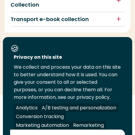
Collection
Transport e-book collection
Deel deze pagina
Privacy on this site
We collect and process your data on this site
to better understand how it is used. You can
Deel
Deel
Deel
Email
Print
give your consent to all or selected
op
op
op
deze
deze
purposes, or you can decline them all. For
LinkedIn
Twitter
Facebook
pagina
pagina
more information, see our privacy policy.
Analytics
A/B testing and personalization
Volg
Volg
Volg
Volg
ons
ons
ons
ons
Conversion tracking
Juridisch
Security
A-Z Index
Contact
op
op
op
op
Marketing automation
Remarketing
LinkedIn
Facebook
YouTube
Instagram
Leveranciers