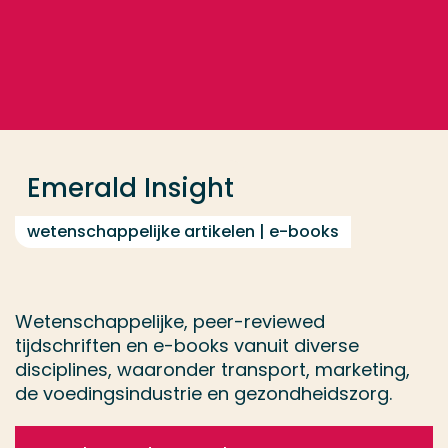
Ga direct naar de content
... > Emerald Insight
Veel gezocht
Opleiding
Emerald Insight
Contact
wetenschappelijke artikelen | e-books
Wetenschappelijke, peer-reviewed
tijdschriften en e-books vanuit diverse
disciplines, waaronder transport, marketing,
de voedingsindustrie en gezondheidszorg.