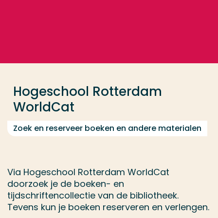
Ga direct naar de content
... > Hogeschool Rotterdam WorldCat
Veel gezocht
Opleiding
Hogeschool Rotterdam
Contact
WorldCat
Zoek en reserveer boeken en andere materialen
Via Hogeschool Rotterdam WorldCat
doorzoek je de boeken- en
tijdschriftencollectie van de bibliotheek.
Tevens kun je boeken reserveren en verlengen.