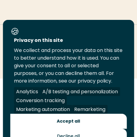
Deel deze pagina
Privacy on this site
We collect and process your data on this site
Deel
to better understand how it is used. You can
Deel
Deel
Email
Print
give your consent to all or selected
op
op
op
deze
deze
purposes, or you can decline them all. For
LinkedIn
Twitter
Facebook
pagina
pagina
more information, see our privacy policy.
Volg
Analytics
Volg
Volg
A/B testing and personalization
Volg
ons
ons
ons
ons
Conversion tracking
Juridisch
Security
A-Z Index
Contact
op
op
op
op
Marketing automation
Remarketing
LinkedIn
Facebook
YouTube
Instagram
Leveranciers
Accept all
Decline all