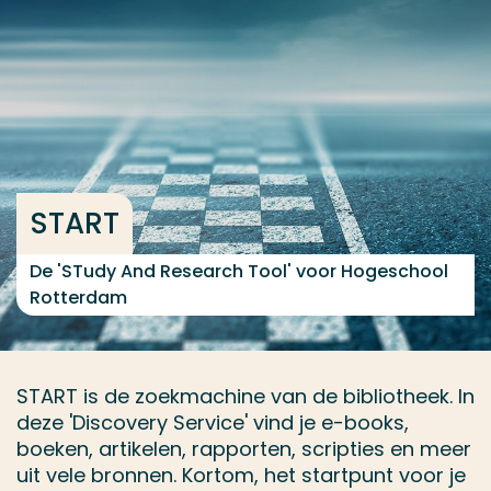
Ga direct naar de content
... > START
Veel gezocht
Opleiding
START
Contact
De 'STudy And Research Tool' voor Hogeschool
Rotterdam
START is de zoekmachine van de bibliotheek. In
deze 'Discovery Service' vind je e-books,
boeken, artikelen, rapporten, scripties en meer
uit vele bronnen. Kortom, het startpunt voor je