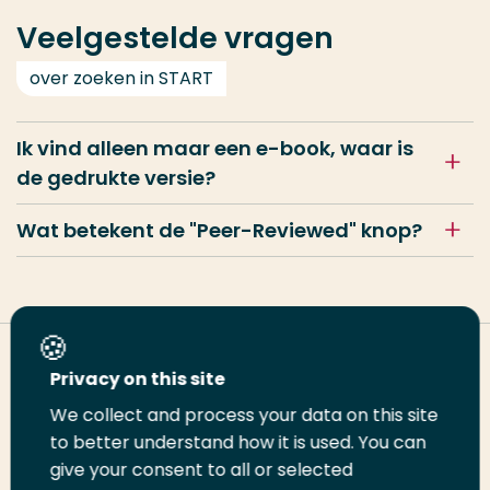
Veelgestelde vragen
over zoeken in START
Ik vind alleen maar een e-book, waar is
de gedrukte versie?
Wat betekent de "Peer-Reviewed" knop?
Deel deze pagina
Privacy on this site
We collect and process your data on this site
Deel
to better understand how it is used. You can
Deel
Deel
Email
Print
give your consent to all or selected
op
op
op
deze
deze