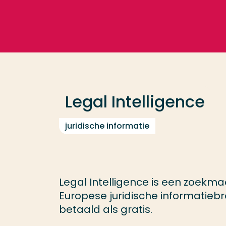
Ga direct naar de content
Veel gezocht
Opleiding
Legal Intelligence
Contact
juridische informatie
Legal Intelligence is een zoekm
Europese juridische informatieb
betaald als gratis.