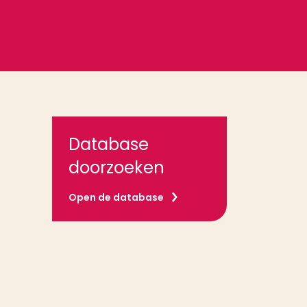
Database
doorzoeken
Open de database