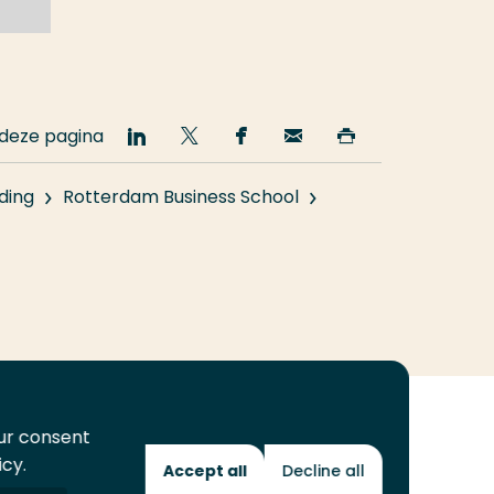
 deze pagina
Deel
Deel
Deel
Email
Print
op
op
op
deze
deze
LinkedIn
Twitter
Facebook
pagina
pagina
ding
Rotterdam Business School
our consent
icy.
Accept all
Decline all