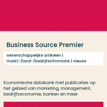
Ga direct naar de content
... > Business Source Premier
Veel gezocht
Opleiding
Business Source Premier
Contact
wetenschappelijke artikelen |
markt-/land-/bedrijfsinformatie | nieuws
Economische databank met publicaties op
het gebied van marketing, management,
bedrijfseconomie, banken en meer.