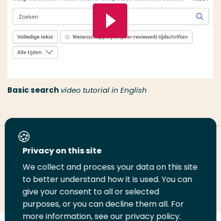
Basic search
video tutorial in English
Deel deze pagina
Privacy on this site
We collect and process your data on this site
to better understand how it is used. You can
Deel
Deel
Deel
Email
Print
give your consent to all or selected
op
op
op
deze
deze
purposes, or you can decline them all. For
LinkedIn
Twitter
Facebook
pagina
pagina
more information, see our privacy policy.