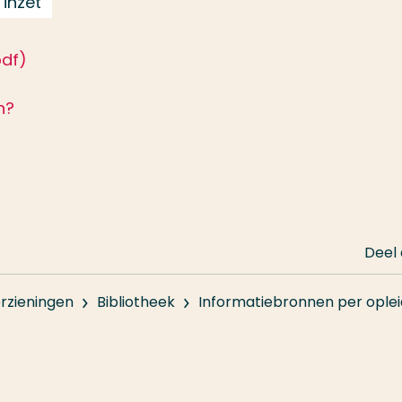
 inzet
pdf)
n?
Deel
rzieningen
Bibliotheek
Informatiebronnen per oplei