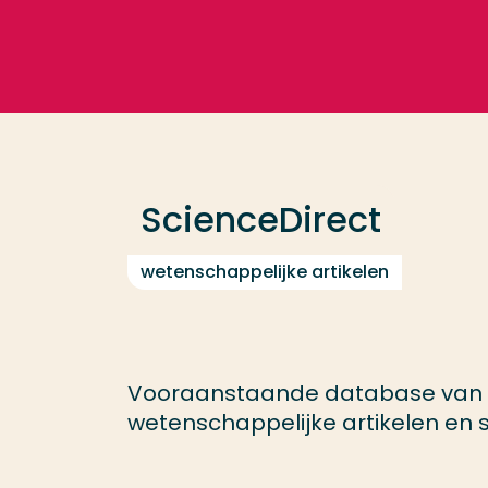
Ga direct naar de content
Veel gezocht
Opleiding
ScienceDirect
Contact
wetenschappelijke artikelen
Vooraanstaande database van El
wetenschappelijke artikelen en