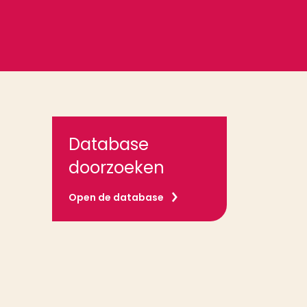
Database
doorzoeken
Open de database