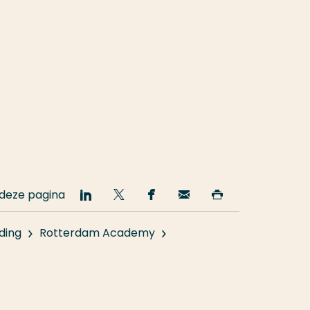
 deze pagina
Deel
Deel
Deel
Email
Print
op
op
op
deze
deze
LinkedIn
Twitter
Facebook
pagina
pagina
ding
Rotterdam Academy