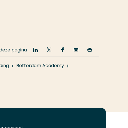
 deze pagina
Deel
Deel
Deel
Email
Print
op
op
op
deze
deze
LinkedIn
Twitter
Facebook
pagina
pagina
ding
Rotterdam Academy
our consent