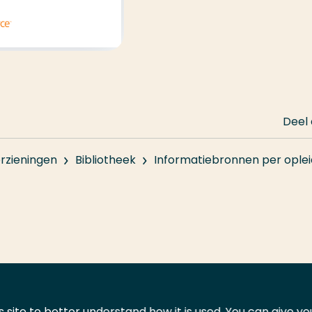
Deel
rzieningen
Bibliotheek
Informatiebronnen per oplei
 site to better understand how it is used. You can give y