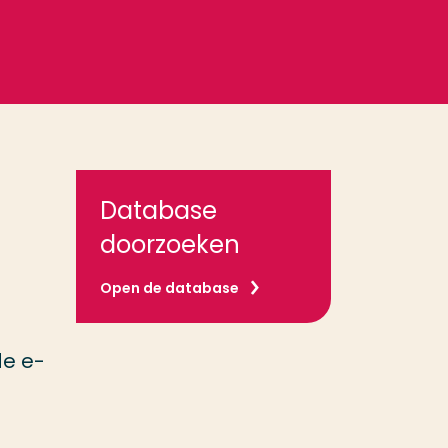
Database
doorzoeken
Open de database
de e-