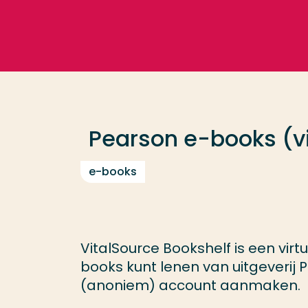
Ga direct naar de content
Veel gezocht
Opleiding
Pearson e-books (v
Contact
e-books
VitalSource Bookshelf is een virt
books kunt lenen van uitgeverij
(anoniem) account aanmaken.