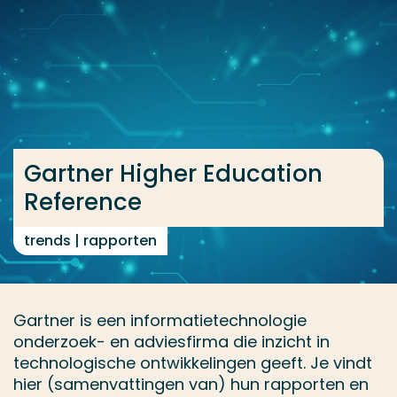
Ga direct naar de content
... > Gartner
Veel gezocht
Opleiding
Gartner Higher Education
Contact
Reference
trends | rapporten
Gartner is een informatietechnologie
onderzoek- en adviesfirma die inzicht in
technologische ontwikkelingen geeft. Je vindt
hier (samenvattingen van) hun rapporten en