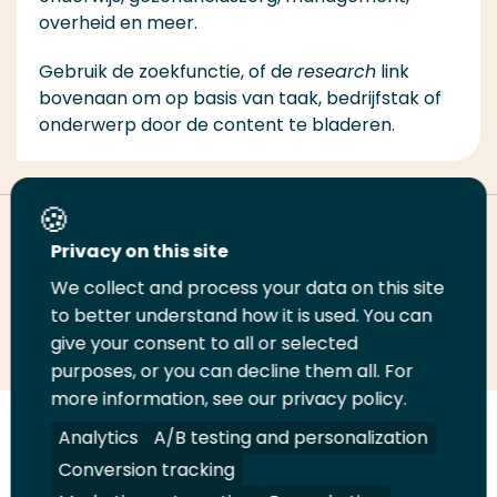
overheid en meer.
Gebruik de zoekfunctie, of de
research
link
bovenaan om op basis van taak, bedrijfstak of
onderwerp door de content te bladeren.
Deel deze pagina
Privacy on this site
We collect and process your data on this site
Deel
to better understand how it is used. You can
Deel
Deel
Email
Print
give your consent to all or selected
op
op
op
deze
deze
purposes, or you can decline them all. For
LinkedIn
Twitter
Facebook
pagina
pagina
more information, see our privacy policy.
Volg
Analytics
Volg
Volg
A/B testing and personalization
Volg
ons
ons
ons
ons
Conversion tracking
Juridisch
Security
A-Z Index
Contact
op
op
op
op