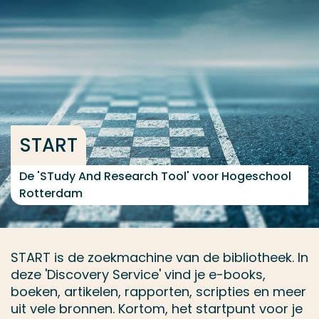
Ga direct naar de content
... > START
Veel gezocht
Opleiding
START
Contact
De 'STudy And Research Tool' voor Hogeschool
Rotterdam
START is de zoekmachine van de bibliotheek. In
deze 'Discovery Service' vind je e-books,
boeken, artikelen, rapporten, scripties en meer
uit vele bronnen. Kortom, het startpunt voor je