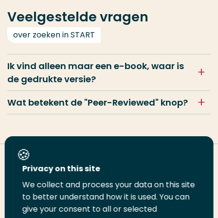
Veelgestelde vragen
over zoeken in START
Ik vind alleen maar een e-book, waar is
de gedrukte versie?
Wat betekent de "Peer-Reviewed" knop?
Deel deze pagina
Privacy on this site
We collect and process your data on this site
Deel
to better understand how it is used. You can
Deel
Deel
Email
Print
give your consent to all or selected
op
op
op
deze
deze