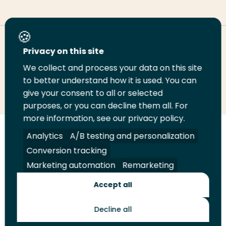
Deel deze pagina
Privacy on this site
We collect and process your data on this site
Deel
to better understand how it is used. You can
Deel
Deel
Email
Print
give your consent to all or selected
op
op
op
deze
deze
purposes, or you can decline them all. For
LinkedIn
Twitter
Facebook
pagina
pagina
more information, see our privacy policy.
Volg
Analytics
Volg
Volg
A/B testing and personalization
Volg
ons
ons
ons
ons
Conversion tracking
Juridisch
Security
A-Z Index
Contact
op
op
op
op
Marketing automation
Remarketing
LinkedIn
Facebook
YouTube
Instagram
Leveranciers
Accept all
Decline all
Toekomstmakers