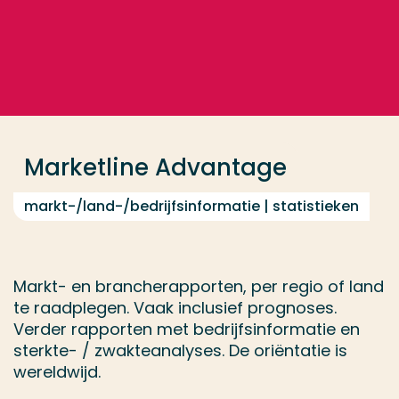
Ga direct naar de content
... > Marketline Advantage
Veel gezocht
Opleiding
Marketline Advantage
Contact
markt-/land-/bedrijfsinformatie | statistieken
Markt- en brancherapporten, per regio of land
te raadplegen. Vaak inclusief prognoses.
Verder rapporten met bedrijfsinformatie en
sterkte- / zwakteanalyses. De oriëntatie is
wereldwijd.