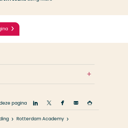
gina
 deze pagina
Deel
Deel
Deel
Email
Print
op
op
op
deze
deze
LinkedIn
Twitter
Facebook
pagina
pagina
ding
Rotterdam Academy