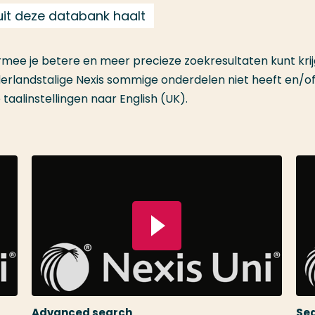
uit deze databank haalt
mee je betere en meer precieze zoekresultaten kunt krijg
Nederlandstalige Nexis sommige onderdelen niet heeft en/o
aalinstellingen naar English (UK).
Speel video
Spe
Advanced search
Sea