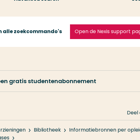
van alle zoekcommando's
Open de Nexis support pa
 een gratis studentenabonnement
Deel
rzieningen
Bibliotheek
Informatiebronnen per oplei
ases