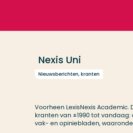
Ga direct naar de content
Veel gezocht
Opleiding
Nexis Uni
Contact
Nieuwsberichten, kranten
Voorheen LexisNexis Academic. D
kranten van ±1990 tot vandaag: d
vak- en opiniebladen, waaronder