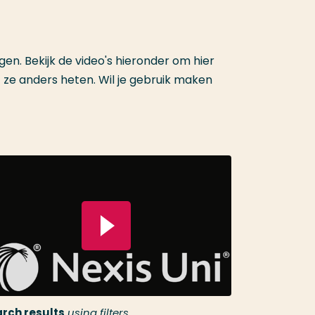
en. Bekijk de video's hieronder om hier
f ze anders heten. Wil je gebruik maken
el video
rch results
using filters