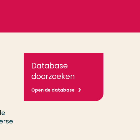
Database
doorzoeken
Open de database
le
verse