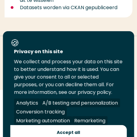
uit te wisselen
Datasets worden via CKAN gepubliceerd
Deel deze pagina
Privacy on this site
We collect and process your data on this site
Deel
to better understand how it is used. You can
Deel
Deel
Email
Print
give your consent to all or selected
op
op
op
deze
deze
purposes, or you can decline them all. For
LinkedIn
Twitter
Facebook
pagina
pagina
more information, see our privacy policy.
Volg
Analytics
Volg
Volg
A/B testing and personalization
Volg
ons
ons
ons
ons
Conversion tracking
Juridisch
Security
A-Z Index
Contact
op
op
op
op
Marketing automation
Remarketing
LinkedIn
Facebook
YouTube
Instagram
Leveranciers
Accept all