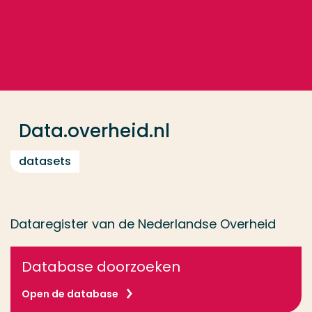
Ga direct naar de content
... > Data.overheid.nl
Veel gezocht
Opleiding
Data.overheid.nl
Contact
datasets
Dataregister van de Nederlandse Overheid
Database doorzoeken
Open de database