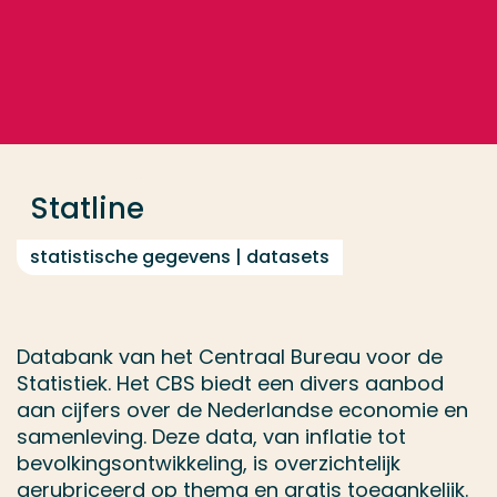
Ga direct naar de content
... > Statline
Veel gezocht
Opleiding
Statline
Contact
statistische gegevens | datasets
Databank van het Centraal Bureau voor de
Statistiek. Het CBS biedt een divers aanbod
aan cijfers over de Nederlandse economie en
samenleving. Deze data, van inflatie tot
bevolkingsontwikkeling, is overzichtelijk
gerubriceerd op thema en gratis toegankelijk.