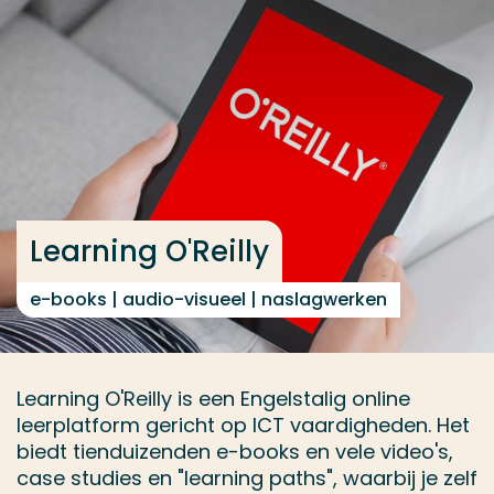
Ga direct naar de content
... > Learning O'Reilly
Veel gezocht
Opleiding
Contact
Learning O'Reilly
e-books | audio-visueel | naslagwerken
Learning O'Reilly is een Engelstalig online
leerplatform gericht op ICT vaardigheden. Het
biedt tienduizenden e-books en vele video's,
case studies en "learning paths", waarbij je zelf