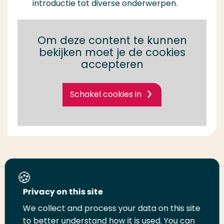
introductie tot diverse onderwerpen.
Om deze content te kunnen
bekijken moet je de cookies
accepteren
Schakel cookies in
Deel deze pagina
Privacy on this site
We collect and process your data on this site
Deel
Deel
Deel
Email
Print
to better understand how it is used. You can