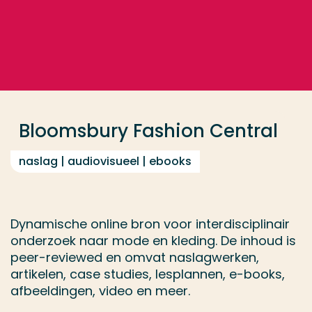
Ga direct naar de content
... > Bloomsbury Fashion Central
Veel gezocht
Opleiding
Bloomsbury Fashion Central
Contact
naslag | audiovisueel | ebooks
Dynamische online bron voor interdisciplinair
onderzoek naar mode en kleding. De inhoud is
peer-reviewed en omvat naslagwerken,
artikelen, case studies, lesplannen, e-books,
afbeeldingen, video en meer.