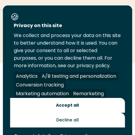
Deel deze pagina
Privacy on this site
We collect and process your data on this site
Deel
to better understand how it is used. You can
Deel
Deel
Email
Print
give your consent to all or selected
op
op
op
deze
deze
purposes, or you can decline them all. For
LinkedIn
Twitter
Facebook
pagina
pagina
more information, see our privacy policy.
Volg
Analytics
Volg
Volg
A/B testing and personalization
Volg
ons
ons
ons
ons
Conversion tracking
Juridisch
Security
A-Z Index
Contact
op
op
op
op
Marketing automation
Remarketing
LinkedIn
Facebook
YouTube
Instagram
Leveranciers
Accept all
Decline all
Toekomstmakers