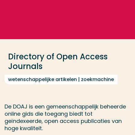
Ga direct naar de content
... > Directory of Open Access Journals
Veel gezocht
Opleiding
Directory of Open Access
Contact
Journals
wetenschappelijke artikelen | zoekmachine
De DOAJ is een gemeenschappelijk beheerde
online gids die toegang biedt tot
geïndexeerde, open access publicaties van
hoge kwaliteit.