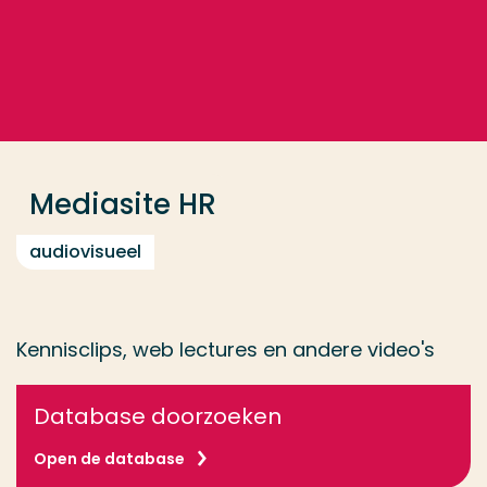
Ga direct naar de content
... > Mediasite HR
Veel gezocht
Opleiding
Mediasite HR
Contact
audiovisueel
Kennisclips, web lectures en andere video's
Database doorzoeken
Open de database