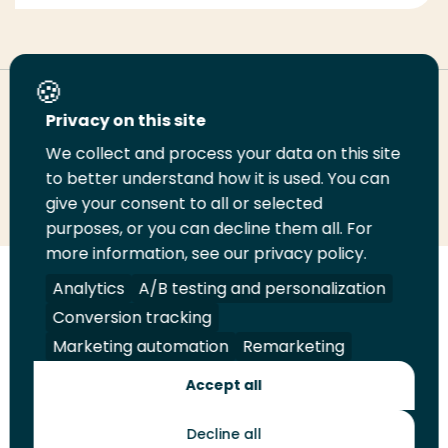
Deel deze pagina
Privacy on this site
We collect and process your data on this site
Deel
to better understand how it is used. You can
Deel
Deel
Email
Print
give your consent to all or selected
op
op
op
deze
deze
purposes, or you can decline them all. For
LinkedIn
Twitter
Facebook
pagina
pagina
more information, see our privacy policy.
Volg
Analytics
Volg
Volg
A/B testing and personalization
Volg
ons
ons
ons
ons
Conversion tracking
Juridisch
Security
A-Z Index
Contact
op
op
op
op
Marketing automation
Remarketing
LinkedIn
Facebook
YouTube
Instagram
Leveranciers
Accept all
Decline all
Toekomstmakers