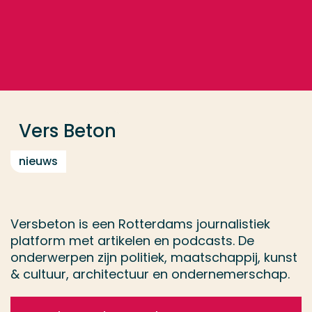
Ga direct naar de content
... > Vers Beton
Veel gezocht
Opleiding
Vers Beton
Contact
nieuws
Versbeton is een Rotterdams journalistiek
platform met artikelen en podcasts. De
onderwerpen zijn politiek, maatschappij, kunst
& cultuur, architectuur en ondernemerschap.