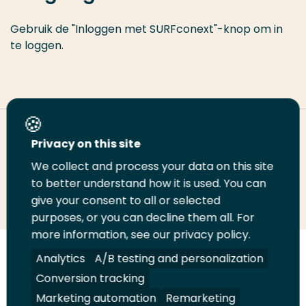
Gebruik de "Inloggen met SURFconext"-knop om in
te loggen.
Deel deze pagina
Privacy on this site
We collect and process your data on this site
Deel
to better understand how it is used. You can
Deel
Deel
Email
Print
give your consent to all or selected
op
op
op
deze
deze
purposes, or you can decline them all. For
LinkedIn
Twitter
Facebook
pagina
pagina
more information, see our privacy policy.
Volg
Analytics
Volg
Volg
A/B testing and personalization
Volg
ons
ons
ons
ons
Conversion tracking
Juridisch
Security
A-Z Index
Contact
op
op
op
op
Marketing automation
Remarketing