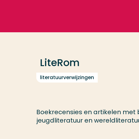
Ga direct naar de content
Veel gezocht
Opleiding
LiteRom
Contact
literatuurverwijzingen
Boekrecensies en artikelen met b
jeugdliteratuur en wereldliteratu