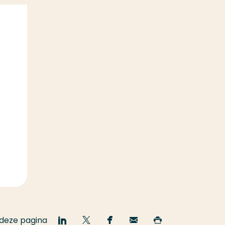
 deze pagina
Deel
Deel
Deel
Email
Print