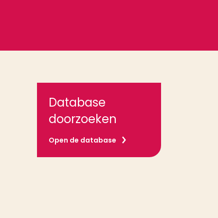
Database
doorzoeken
Open de database