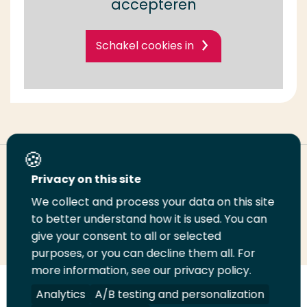
accepteren
Schakel cookies in
Deel deze pagina
Privacy on this site
We collect and process your data on this site
Deel
Deel
Deel
Email
Print
to better understand how it is used. You can
give your consent to all or selected
op
op
op
deze
deze
purposes, or you can decline them all. For
LinkedIn
Twitter
Facebook
pagina
pagina
more information, see our privacy policy.
Volg
Volg
Volg
Volg
Analytics
A/B testing and personalization