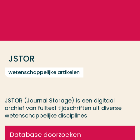
Ga direct naar de content
... > JSTOR
Veel gezocht
Opleiding
JSTOR
Contact
wetenschappelijke artikelen
JSTOR (Journal Storage) is een digitaal
archief van fulltext tijdschriften uit diverse
wetenschappelijke disciplines
Database doorzoeken