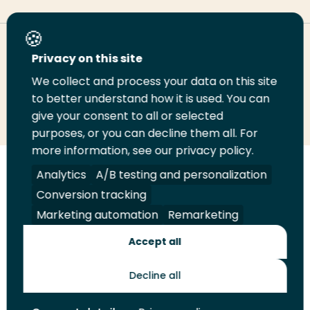
Deel deze pagina
Privacy on this site
We collect and process your data on this site
Deel
to better understand how it is used. You can
Deel
Deel
Email
Print
give your consent to all or selected
op
op
op
deze
deze
purposes, or you can decline them all. For
LinkedIn
Twitter
Facebook
pagina
pagina
more information, see our privacy policy.
Volg
Analytics
Volg
Volg
A/B testing and personalization
Volg
ons
ons
ons
ons
Conversion tracking
Juridisch
Security
A-Z Index
Contact
op
op
op
op
Marketing automation
Remarketing
LinkedIn
Facebook
YouTube
Instagram
Leveranciers
Accept all
Decline all
Toekomstmakers