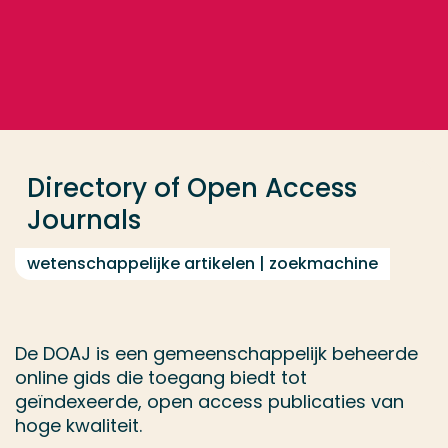
Ga direct naar de content
... > Directory of Open Access Journals
Veel gezocht
Opleiding
Directory of Open Access
Contact
Journals
wetenschappelijke artikelen | zoekmachine
De DOAJ is een gemeenschappelijk beheerde
online gids die toegang biedt tot
geïndexeerde, open access publicaties van
hoge kwaliteit.