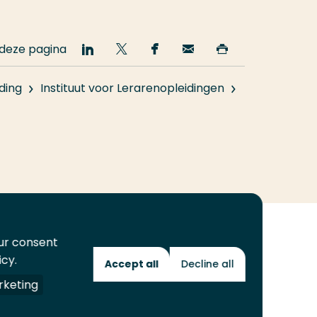
 deze pagina
Deel
Deel
Deel
Email
Print
op
op
op
deze
deze
LinkedIn
Twitter
Facebook
pagina
pagina
ding
Instituut voor Lerarenopleidingen
our consent
icy.
Accept all
Decline all
Toekomstmakers
keting