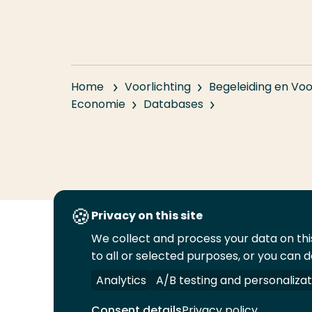
Home
Voorlichting
Begeleiding en Voo
Economie
Databases
Privacy on this site
We collect and process your data on this
Volg
Volg
Volg
Volg
to all or selected purposes, or you can d
ons
ons
ons
ons
Juridisch
Security
A-Z Index
C
op
op
op
op
Analytics
A/B testing and personalizat
LinkedIn
Facebook
YouTube
Instagram
Consent details
Privacy policy
© 2026 Hogeschool Rotterdam. Alle rechten v