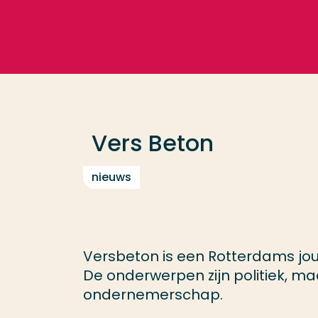
Ga direct naar de content
Veel gezocht
Opleiding
Vers Beton
Contact
nieuws
Versbeton is een Rotterdams jou
De onderwerpen zijn politiek, maa
ondernemerschap.