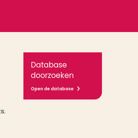
Database
doorzoeken
Open de database
s.