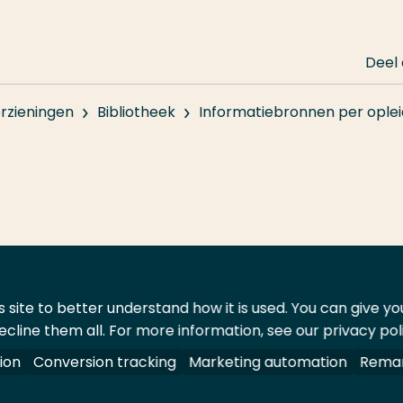
Deel
rzieningen
Bibliotheek
Informatiebronnen per oplei
 site to better understand how it is used. You can give y
ecline them all. For more information, see our privacy pol
ontact
Leveranciers
ion
Conversion tracking
Marketing automation
Remar
oorbehouden.