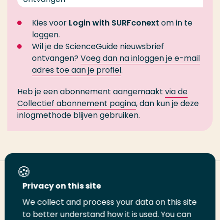
Kies voor
Login with SURFconext
om in te
loggen.
Wil je de ScienceGuide nieuwsbrief
ontvangen?
Voeg dan na inloggen je e-mail
adres toe aan je profiel
.
Heb je een abonnement aangemaakt
via de
Collectief abonnement pagina
, dan kun je deze
inlogmethode blijven gebruiken.
Deel deze pagina
Privacy on this site
We collect and process your data on this site
Deel
to better understand how it is used. You can
Deel
Deel
Email
Print