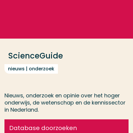
Ga direct naar de content
... > ScienceGuide
Veel gezocht
Opleiding
ScienceGuide
Contact
nieuws | onderzoek
Nieuws, onderzoek en opinie over het hoger
onderwijs, de wetenschap en de kennissector
in Nederland.
Database doorzoeken