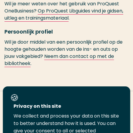
Wil je meer weten over het gebruik van ProQuest
OneBusiness?
Op ProQuest Libguides vind je gidsen,
uitleg en trainingsmateriaal
.
Persoonlijk profiel
Wil je door middel van een persoonlijk profiel op de
hoogte gehouden worden van de ins- en outs op
jouw vakgebied?
Neem dan contact op met de
bibliotheek
.
Deel deze pagina
Privacy on this site
We collect and process your data on this site
Deel
to better understand how it is used. You can
Deel
Deel
Email
Print
give your consent to all or selected