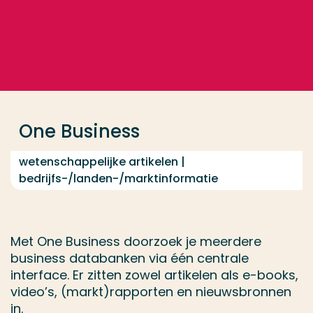
Ga direct naar de content
... > One Business
Veel gezocht
Opleiding
One Business
Contact
wetenschappelijke artikelen |
bedrijfs-/landen-/marktinformatie
Met One Business doorzoek je meerdere
business databanken via één centrale
interface. Er zitten zowel artikelen als e-books,
video’s, (markt)rapporten en nieuwsbronnen
in.