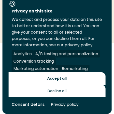
Deel deze pagina
Privacy on this site
We collect and process your data on this site
Deel
to better understand how it is used. You can
Deel
Deel
Email
Print
give your consent to all or selected
op
op
op
deze
deze
purposes, or you can decline them all. For
LinkedIn
Twitter
Facebook
pagina
pagina
more information, see our privacy policy.
Volg
Analytics
Volg
Volg
A/B testing and personalization
Volg
ons
ons
ons
ons
Conversion tracking
Juridisch
Security
A-Z Index
Contact
op
op
op
op
Marketing automation
Remarketing
LinkedIn
Facebook
YouTube
Instagram
Leveranciers
Accept all
Decline all
Toekomstmakers
Consent details
Privacy policy
© 2026 Hogeschool Rotterdam. Alle rechten voorbehouden.