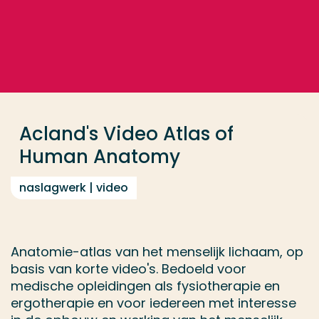
Ga direct naar de content
... > Acland Anatomy
Veel gezocht
Opleiding
Acland's Video Atlas of
Contact
Human Anatomy
naslagwerk | video
Anatomie-atlas van het menselijk lichaam, op
basis van korte video's. Bedoeld voor
medische opleidingen als fysiotherapie en
ergotherapie en voor iedereen met interesse