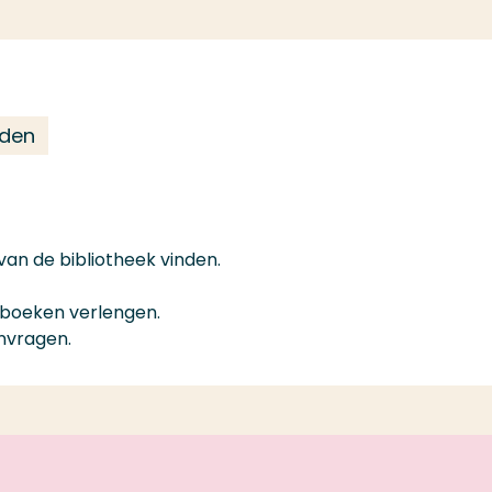
eden
van de bibliotheek vinden.
e boeken verlengen.
nvragen.