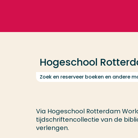
Ga direct naar de content
Veel gezocht
Opleiding
Hogeschool Rotter
Contact
Zoek en reserveer boeken en andere ma
Via Hogeschool Rotterdam Worl
tijdschriftencollectie van de bib
verlengen.