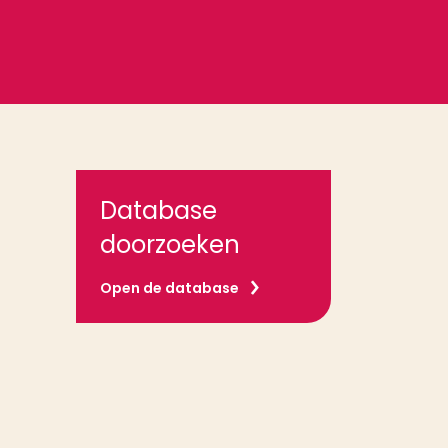
Database
doorzoeken
Open de database