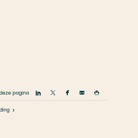
 deze pagina
Deel
Deel
Deel
Email
Print
op
op
op
deze
deze
LinkedIn
Twitter
Facebook
pagina
pagina
ding