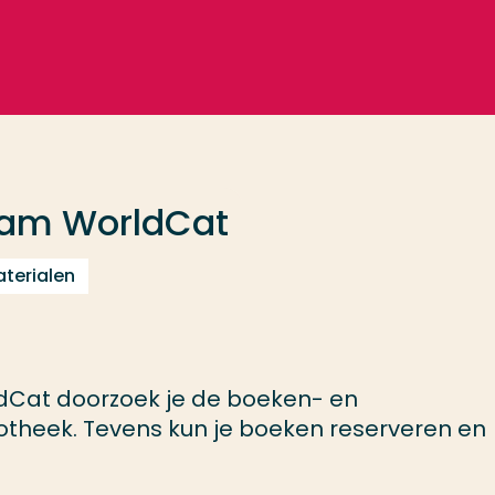
dam WorldCat
terialen
dCat doorzoek je de boeken- en
liotheek. Tevens kun je boeken reserveren en