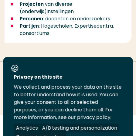
Projecten
van diverse
(onderwijs)instellingen
Personen
: docenten en onderzoekers
Partijen
: Hogescholen, Expertisecentra,
consortiums
Deel deze pagina
Privacy on this site
We collect and process your data on this site
Deel
to better understand how it is used. You can
Deel
Deel
Email
Print
give your consent to all or selected
op
op
op
deze
deze
purposes, or you can decline them all. For
LinkedIn
Twitter
Facebook
pagina
pagina
more information, see our privacy policy.
Volg
Analytics
Volg
Volg
A/B testing and personalization
Volg
ons
ons
ons
ons