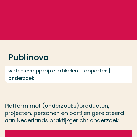
Ga direct naar de content
... > Publinova
Veel gezocht
Opleiding
Publinova
Contact
wetenschappelijke artikelen | rapporten |
onderzoek
Platform met (onderzoeks)producten,
projecten, personen en partijen gerelateerd
aan Nederlands praktijkgericht onderzoek.