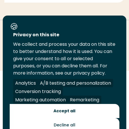
Deel deze pagina
Privacy on this site
We collect and process your data on this site
Deel
to better understand how it is used. You can
Deel
Deel
Email
Print
give your consent to all or selected
op
op
op
deze
deze
purposes, or you can decline them all. For
LinkedIn
Twitter
Facebook
pagina
pagina
more information, see our privacy policy.
Volg
Analytics
Volg
Volg
A/B testing and personalization
Volg
ons
ons
ons
ons
Conversion tracking
Juridisch
Security
A-Z Index
Contact
op
op
op
op
Marketing automation
Remarketing
LinkedIn
Facebook
YouTube
Instagram
Leveranciers
Accept all
Decline all
Toekomstmakers