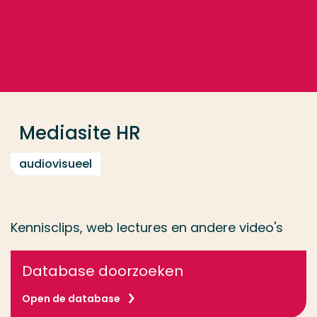
Ga direct naar de content
... > Mediasite HR
Veel gezocht
Opleiding
Mediasite HR
Contact
audiovisueel
Kennisclips, web lectures en andere video's
Database doorzoeken
Open de database