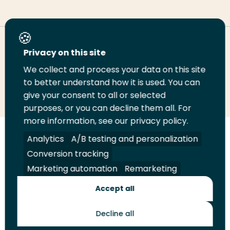
Deel deze pagina
Privacy on this site
We collect and process your data on this site
to better understand how it is used. You can
Deel
Deel
Deel
Email
Print
give your consent to all or selected
op
op
op
deze
deze
purposes, or you can decline them all. For
LinkedIn
Twitter
Facebook
pagina
pagina
more information, see our privacy policy.
Analytics
A/B testing and personalization
Volg
Volg
Volg
Volg
ons
ons
ons
ons
Conversion tracking
Juridisch
Security
A-Z Index
Contact
op
op
op
op
Marketing automation
Remarketing
LinkedIn
Facebook
YouTube
Instagram
Leveranciers
Accept all
Decline all
Toekomstmakers