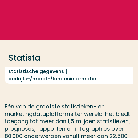
Ga direct naar de content
... > Statista
Veel gezocht
Opleiding
Statista
Contact
statistische gegevens |
bedrijfs-/markt-/landeninformatie
Één van de grootste statistieken- en
marketingdataplatforms ter wereld. Het biedt
toegang tot meer dan 1,5 miljoen statistieken,
prognoses, rapporten en infographics over
80.000 onderwerpen vanuit meer dan 22.500