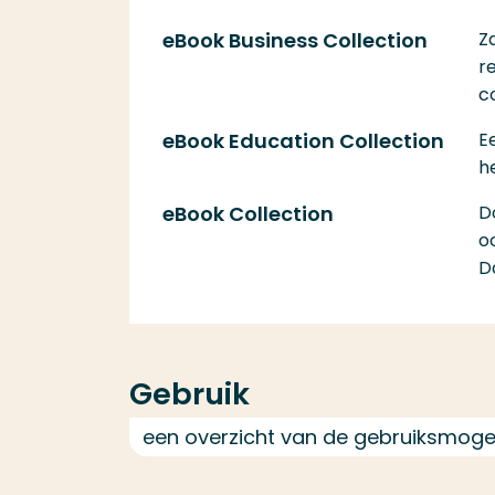
eBook Business Collection
Z
r
c
eBook Education Collection
E
h
eBook Collection
D
o
D
Gebruik
een overzicht van de gebruiksmoge