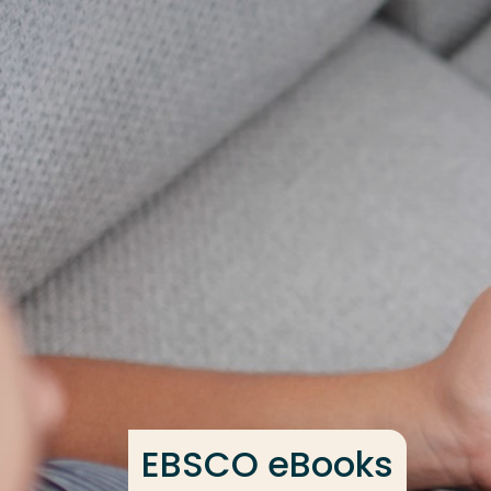
Ga direct naar de content
Veel gezocht
Opleiding
Contact
EBSCO eBooks