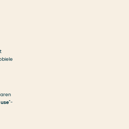
t
obiele
laren
 use
"-