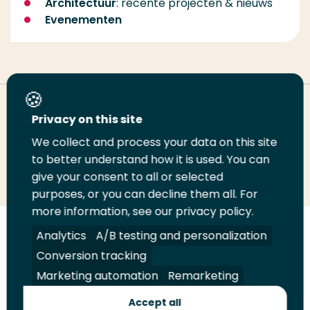
Architectuur
: recente projecten & nieuws
Evenementen
Deel deze pagina
Privacy on this site
We collect and process your data on this site
Deel
to better understand how it is used. You can
Deel
Deel
Email
Print
give your consent to all or selected
op
op
op
deze
deze
purposes, or you can decline them all. For
LinkedIn
Twitter
Facebook
pagina
pagina
more information, see our privacy policy.
Volg
Analytics
Volg
Volg
A/B testing and personalization
Volg
ons
ons
ons
ons
Conversion tracking
Juridisch
Security
A-Z Index
Contact
op
op
op
op
Marketing automation
Remarketing
LinkedIn
Facebook
YouTube
Instagram
Leveranciers
Accept all