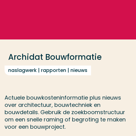
Ga direct naar de content
... > Archidat Bouwformatie
Veel gezocht
Opleiding
Archidat Bouwformatie
Contact
naslagwerk | rapporten | nieuws
Actuele bouwkosteninformatie plus nieuws
over architectuur, bouwtechniek en
bouwdetails. Gebruik de zoekboomstructuur
om een snelle raming of begroting te maken
voor een bouwproject.