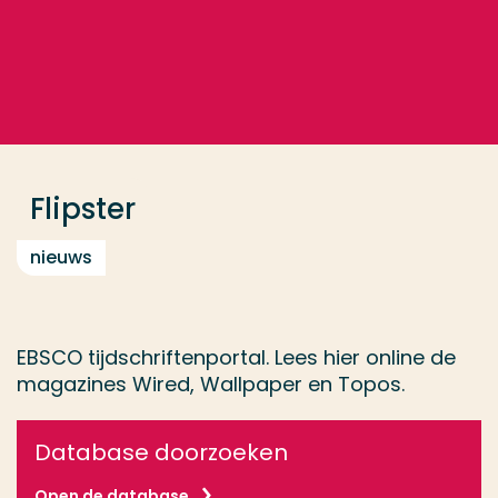
Ga direct naar de content
... > Flipster
Veel gezocht
Opleiding
Flipster
Contact
nieuws
EBSCO tijdschriftenportal. Lees hier online de
magazines Wired, Wallpaper en Topos.
Database doorzoeken
Open de database