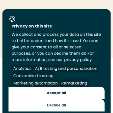
Deel deze pagina
Privacy on this site
We collect and process your data on this site
Deel
to better understand how it is used. You can
Deel
Deel
Email
Print
give your consent to all or selected
op
op
op
deze
deze
purposes, or you can decline them all. For
LinkedIn
Twitter
Facebook
pagina
pagina
more information, see our privacy policy.
Volg
Analytics
Volg
Volg
A/B testing and personalization
Volg
ons
ons
ons
ons
Conversion tracking
Juridisch
Security
A-Z Index
Contact
op
op
op
op
Marketing automation
Remarketing
LinkedIn
Facebook
YouTube
Instagram
Leveranciers
Accept all
Decline all
Toekomstmakers