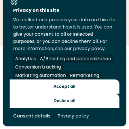
Deel deze pagina
Privacy on this site
We collect and process your data on this site
to better understand how it is used. You can
Deel
Deel
Deel
Email
Print
give your consent to all or selected
op
op
op
deze
deze
purposes, or you can decline them all. For
LinkedIn
Twitter
Facebook
pagina
pagina
more information, see our privacy policy.
Analytics
A/B testing and personalization
Volg
Volg
Volg
Volg
ons
ons
ons
ons
Conversion tracking
Juridisch
Security
A-Z Index
Contact
op
op
op
op
Marketing automation
Remarketing
LinkedIn
Facebook
YouTube
Instagram
Leveranciers
Accept all
Decline all
Toekomstmakers
Consent details
Privacy policy
© 2026 Hogeschool Rotterdam. Alle rechten voorbehouden.