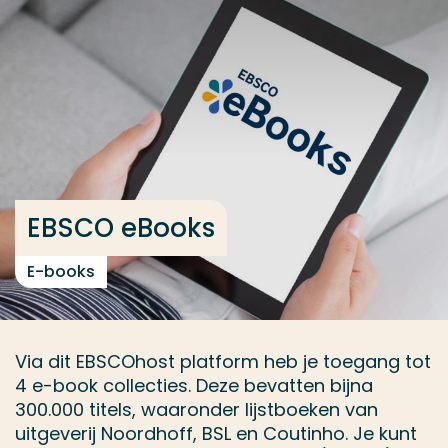
Ga direct naar de content
... > EBSCO eBooks
Veel gezocht
Opleiding
Contact
EBSCO eBooks
E-books
Via dit EBSCOhost platform heb je toegang tot
4 e-book collecties. Deze bevatten bijna
300.000 titels, waaronder lijstboeken van
uitgeverij Noordhoff, BSL en Coutinho. Je kunt