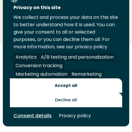
Deel deze pagina
Privacy on this site
We collect and process your data on this site
Deel
to better understand how it is used. You can
Deel
Deel
Email
Print
give your consent to all or selected
op
op
op
deze
deze
purposes, or you can decline them all. For
LinkedIn
Twitter
Facebook
pagina
pagina
more information, see our privacy policy.
Volg
Analytics
Volg
Volg
A/B testing and personalization
Volg
ons
ons
ons
ons
Conversion tracking
Juridisch
Security
A-Z Index
Contact
op
op
op
op
Marketing automation
Remarketing
LinkedIn
Facebook
YouTube
Instagram
Leveranciers
Accept all
Decline all
Toekomstmakers
Consent details
Privacy policy
© 2026 Hogeschool Rotterdam. Alle rechten voorbehouden.