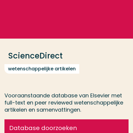
Ga direct naar de content
... > ScienceDirect
Veel gezocht
Opleiding
ScienceDirect
Contact
wetenschappelijke artikelen
Vooraanstaande database van Elsevier met
full-text en peer reviewed wetenschappelijke
artikelen en samenvattingen.
Database doorzoeken