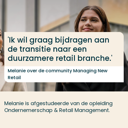
Ga direct naar de content
... > Opleidingen
'Ik wil graag bijdragen aan
Veel gezocht
de transitie naar een
Opleiding
duurzamere retail branche.'
Contact
Melanie over de community Managing New
Retail
Melanie is afgestudeerde van de opleiding
Ondernemerschap & Retail Management.