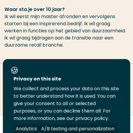
Waar sta je over 10 jaar?
Ik wil eerst mijn master afronden en vervolgens
starten bij een inspirerend bedrijf. Ik wil graag
werken in functies op het gebied van duurzaamheid.
ik wil graag bijdragen aan de transitie naar een
duurzame retail branche.
Deel deze pagina
Privacy on this site
We collect and process your data on this site
Deel
to better understand how it is used. You can
Deel
Deel
Email
Print
give your consent to all or selected
op
op
op
deze
deze
purposes, or you can decline them all. For
LinkedIn
Twitter
Facebook
pagina
pagina
more information, see our privacy policy.
Volg
Analytics
Volg
Volg
A/B testing and personalization
Volg