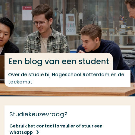
Ga direct naar de content
... > Zorgtechnologie voltijd
Veel gezocht
Opleiding
Een blog van een student
Contact
Over de studie bij Hogeschool Rotterdam en de
toekomst
Studiekeuzevraag?
Gebruik het contactformulier of stuur een
Whatsapp