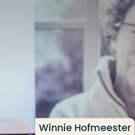
Ga direct naar de content
Veel gezocht
Opleiding
Contact
Winnie Hofmeester