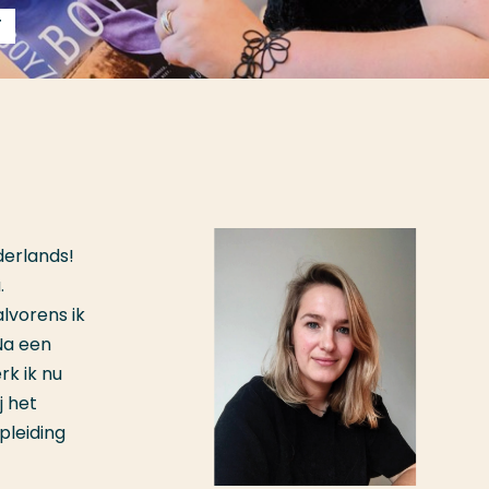
T
derlands!
.
lvorens ik
Na een
rk ik nu
j het
pleiding