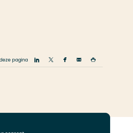
 deze pagina
Deel
Deel
Deel
Email
Print
op
op
op
deze
deze
LinkedIn
Twitter
Facebook
pagina
pagina