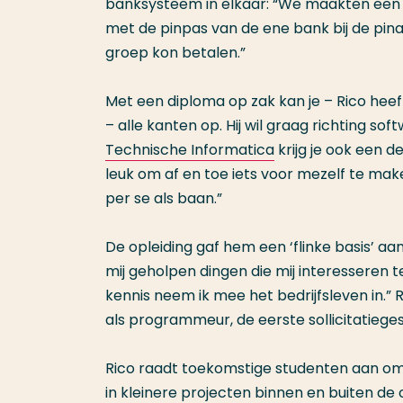
banksysteem in elkaar: “We maakten ee
met de pinpas van de ene bank bij de pi
groep kon betalen.”
Met een diploma op zak kan je – Rico heef
– alle kanten op. Hij wil graag richting so
Technische Informatica
krijg je ook een d
leuk om af en toe iets voor mezelf te make
per se als baan.”
De opleiding gaf hem een ‘flinke basis’ aa
mij geholpen dingen die mij interesseren 
kennis neem ik mee het bedrijfsleven in.” 
als programmeur, de eerste sollicitatieges
Rico raadt toekomstige studenten aan om
in kleinere projecten binnen en buiten de 