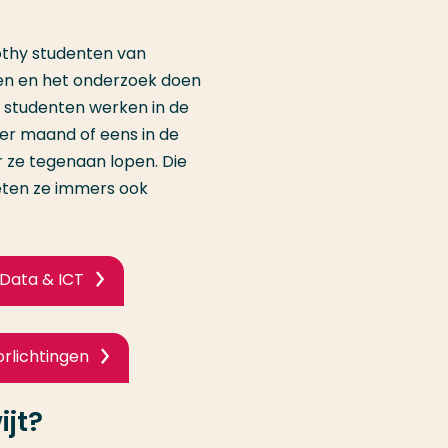
othy studenten van
en en het onderzoek doen
e studenten werken in de
s per maand of eens in de
r ze tegenaan lopen. Die
oeten ze immers ook
, Data & ICT
rlichtingen
ijt?