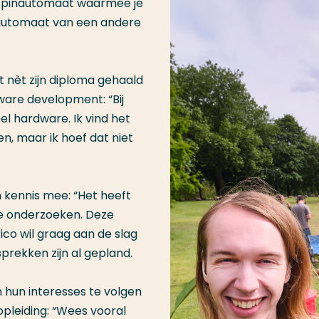
n pinautomaat waarmee je
nautomaat van een andere
t nèt zijn diploma gehaald
ftware development: “Bij
eel hardware. Ik vind het
n, maar ik hoef dat niet
n kennis mee: “Het heeft
te onderzoeken. Deze
Rico wil graag aan de slag
prekken zijn al gepland.
 hun interesses te volgen
opleiding: “Wees vooral