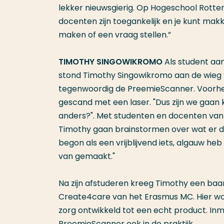
lekker nieuwsgierig. Op Hogeschool Rotte
docenten zijn toegankelijk en je kunt makk
maken of een vraag stellen.”
TIMOTHY SINGOWIKROMO
Als student a
stond Timothy Singowikromo aan de wieg
tegenwoordig de PreemieScanner. Voorh
gescand met een laser. "Dus zijn we gaan k
anders?". Met studenten en docenten van d
Timothy gaan brainstormen over wat er da
begon als een vrijblijvend iets, algauw heb
van gemaakt."
Na zijn afstuderen kreeg Timothy een ba
Create4care van het Erasmus MC. Hier wor
zorg ontwikkeld tot een echt product. Inm
PreemieScanner ook in de praktijk.