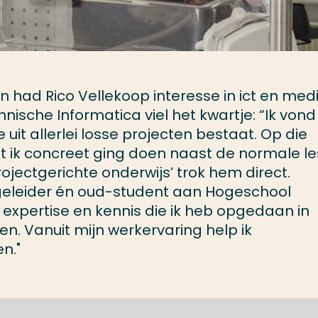
en had Rico Vellekoop interesse in ict en medi
sche Informatica viel het kwartje: “Ik vond
 uit allerlei losse projecten bestaat. Op die
at ik concreet ging doen naast de normale l
projectgerichte onderwijs’ trok hem direct.
geleider én oud-student aan Hogeschool
n expertise en kennis die ik heb opgedaan in
n. Vanuit mijn werkervaring help ik
n."