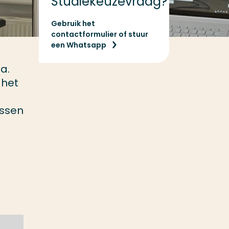
Studiekeuzevraag?
Gebruik het
contactformulier of stuur
een Whatsapp
a.
 het
essen