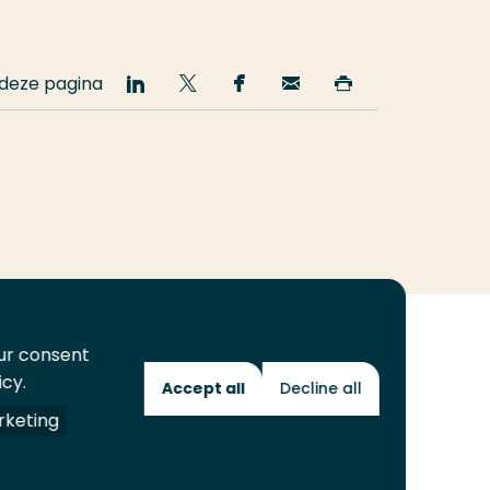
 deze pagina
Deel
Deel
Deel
Email
Print
op
op
op
deze
deze
LinkedIn
Twitter
Facebook
pagina
pagina
our consent
icy.
Accept all
Decline all
Toekomstmakers
keting