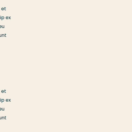
 et
ip ex
eu
unt
 et
ip ex
eu
unt