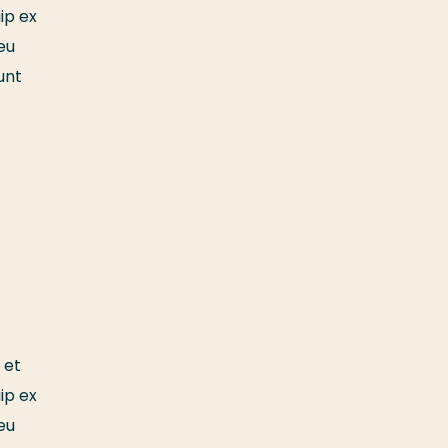
ip ex
eu
unt
 et
ip ex
eu