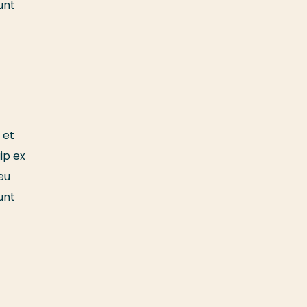
unt
 et
ip ex
eu
unt