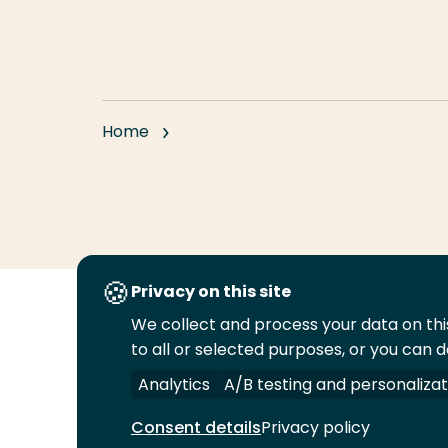
Home
Privacy on this site
We collect and process your data on this
Volg
Volg
Volg
Volg
to all or selected purposes, or you can d
ons
ons
ons
ons
Juridisch
Security
A-Z Index
C
op
op
op
op
Analytics
A/B testing and personalizat
LinkedIn
Facebook
YouTube
Instagram
Consent details
Privacy policy
© 2026 Hogeschool Rotterdam. Alle rechten v