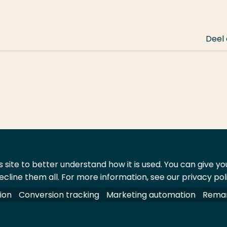
Deel
 site to better understand how it is used. You can give y
ecline them all. For more information, see our privacy pol
ontact
Leveranciers
ion
Conversion tracking
Marketing automation
Remar
oorbehouden.