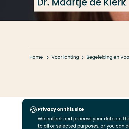
Dr. Maartje de Klerk
Home
Voorlichting
Begeleiding en Voo
Privacy on this site
Volg
Volg
Volg
Volg
We collect and process your data on this
ons
ons
ons
ons
to all or selected purposes, or you can d
Juridisch
Security
A-Z Index
C