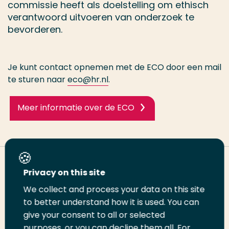
commissie heeft als doelstelling om ethisch
verantwoord uitvoeren van onderzoek te
bevorderen.
Je kunt contact opnemen met de ECO door een mail
te sturen naar
eco@hr.nl
.
Meer informatie over de ECO
Deel deze pagina
Privacy on this site
We collect and process your data on this site
Deel
to better understand how it is used. You can
Deel
Deel
Email
Print
give your consent to all or selected
op
op
op
deze
deze
purposes, or you can decline them all. For