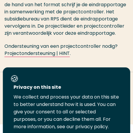
de hand van het format schrijf je de eindrapportage
in samenwerking met de projectcontroller. Het
subsidiebureau van RPS dient de eindrapportage
vervolgens in. De projectleider en projectcontroller
zijn verantwoordelijk voor deze eindrapportage.
Ondersteuning van een projectcontroller nodig?
Projectondersteuning | HINT
.
Deel deze pagina
Privacy on this site
We collect and process your data on this site
Deel
to better understand how it is used. You can
Deel
Deel
Email
Print
give your consent to all or selected
op
op
op
deze
deze
purposes, or you can decline them all. For
LinkedIn
Twitter
Facebook
pagina
pagina
more information, see our privacy policy.